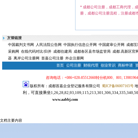
* 成都公司注册，成都工商代理，
册，成都公司注册流程，注册成都
中国裁判文书网
人民法院公告网
中国执行信息公开网
中国庭审公开网
成都互
采购网
在线代码对比/归并
成都住建局
成都各区县市场监管局
成都.高新区官
器
离岸公司注册网
首嘉公司注册
外企注册网
首页
|
公司注册
|
财税代理
|
创业常识
|
商标申请
|
咨询电话：+086+028-85512660转分机800、801; 139819640
版权所有：成都首嘉企业登记服务有限公司
蜀ICP备06007165号
地
利，可直接乘坐1,26,28,82,93,109,115,213,301,306,334,33
司注册代理服务网
www.aabbj.com
成都公司注册
成都注册公司
文档主要内容