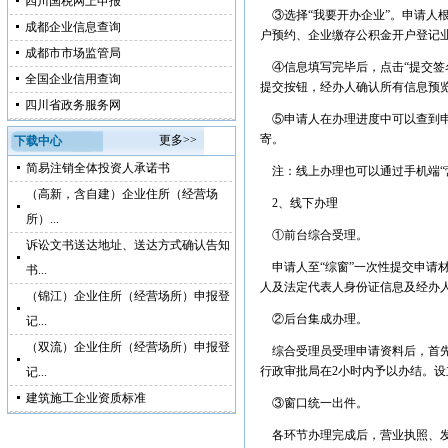
四川国税网上申报
③选择“我要开办企业”。申请人
成都企业信息查询
户预约、企业缴存公积金开户登记
成都市市场监管局
④信息填写完毕后，点击“提交签
全国企业信用查询
提交按钮，经办人确认所有信息预
四川省政务服务网
⑤申请人在办理进度中可以查到申
寄。
更多>>
下载中心
简易注销全体投资人承诺书
注：线上办理也可以通过手机端“营
（高新，含自建）企业住所（经营场
2、线下办理
所）...
①前台综合受理。
诉讼文书送达地址、送达方式确认告知
申请人至“综窗”一次性提交申请
书...
人及法定代表人身份证信息及经办
（锦江）企业住所（经营场所）申报登
②后台集成办理。
记...
（双流）企业住所（经营场所）申报登
综合受理员受理申请资料后，首先
行政审批局在2小时内予以办结。
记...
建筑施工企业资质标准
③窗口统一出件。
各环节办理完成后，营业执照、发票