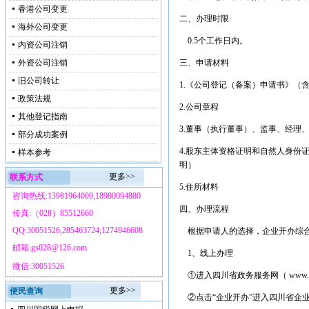
香港公司变更
二、办理时限
海外公司变更
0.5个工作日内。
内资公司注销
外资公司注销
三、申请材料
旧公司转让
1.《公司登记（备案）申请书》（
政策法规
2.公司章程
其他登记指南
3.董事（执行董事）、监事、经理
部分成功案例
4.股东主体资格证明和自然人身份
样本参考
明）
更多>>
联系方式
5.住所材料
咨询热线:13981964009,18980094880
四、办理流程
传真:（028）85512660
QQ:30051526,285463724;1274946608
根据申请人的选择，企业开办综合
邮箱:gs028@126.com
1、线上办理
微信:30051526
①进入四川省政务服务网（ www.sc
更多>>
便民查询
②点击“企业开办”进入四川省企业