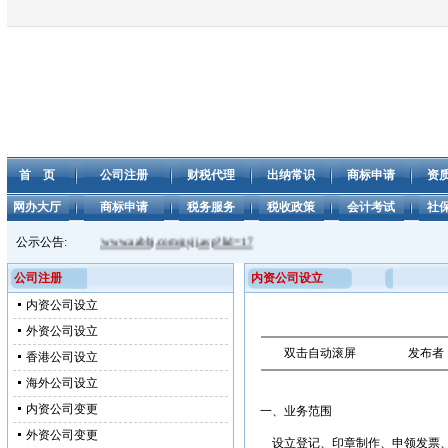
首 页
公司注册
财税代理
出纳常识
商标申请
资
网办大厅
商标申请
税务服务
税收政策
会计考试
社
报公告见：
公示公告:
http://www.aabbj.com/gsjj.asp?lid=17
公司注册
内资公司设立
内资公司设立
外资公司设立
双击自动滚屏
发布者
香港公司设立
海外公司设立
内资公司变更
一、业务范围
外资公司变更
设立登记、印章制作、申领发票、