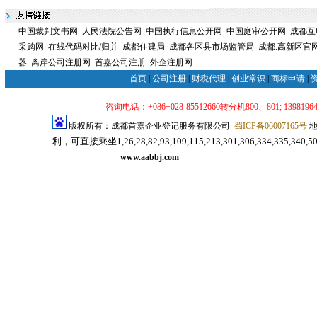
中国裁判文书网
人民法院公告网
中国执行信息公开网
中国庭审公开网
成都互
采购网
在线代码对比/归并
成都住建局
成都各区县市场监管局
成都.高新区官
器
离岸公司注册网
首嘉公司注册
外企注册网
首页
|
公司注册
|
财税代理
|
创业常识
|
商标申请
|
咨询电话：+086+028-85512660转分机800、801; 139819640
版权所有：成都首嘉企业登记服务有限公司
蜀ICP备06007165号
地
利，可直接乘坐1,26,28,82,93,109,115,213,301,306,334,33
司注册代理服务网
www.aabbj.com
成都公司注册
成都注册公司