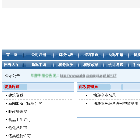
首 页
公司注册
财税代理
出纳常识
商标申请
资
网办大厅
商标申请
税务服务
税收政策
会计考试
社
展年度报告工作。 年度申报公告见：
公示公告:
http://www.aabbj.com/gsjj.asp?lid=17
资质许可
邮政管理局
建筑资质
快递企业名录
新闻出版（版权）局
快递业务经营许可申请指南
邮政管理局
食品卫生许可
危化品许可
酒类经销许可