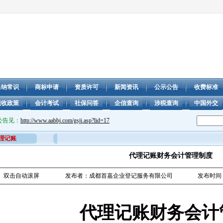
出纳常识
商标申请
资质许可
新闻资讯
公示公告
收费标准
税收政策
会计考试
社保问答
企信查询
涉税查询
中国外交
/www.aabbj.com/gsjj.asp?lid=17
理记账
代理记账财务会计管理制度
双击自动滚屏
发布者：成都首嘉企业登记服务有限公司
发布时间：2
代理记账财务会计