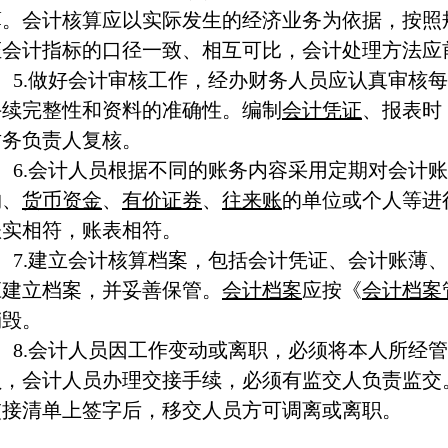
薄。会计核算应以实际发生的经济业务为依据，按照
证会计指标的口径一致、相互可比，会计处理方法应
5.做好会计审核工作，经办财务人员应认真审核
手续完整性和资料的准确性。编制
会计凭证
、报表时
财务负责人复核。
6.会计人员根据不同的账务内容采用定期对会计
物、
货币资金
、
有价证券
、
往来账
的单位或个人等进
账实相符，账表相符。
7.建立会计核算档案，包括会计凭证、会计账薄
应建立档案，并妥善保管。
会计档案
应按《
会计档案
销毁。
8.会计人员因工作变动或离职，必须将本人所经
员，会计人员办理交接手续，必须有监交人负责监交
交接清单上签字后，移交人员方可调离或离职。