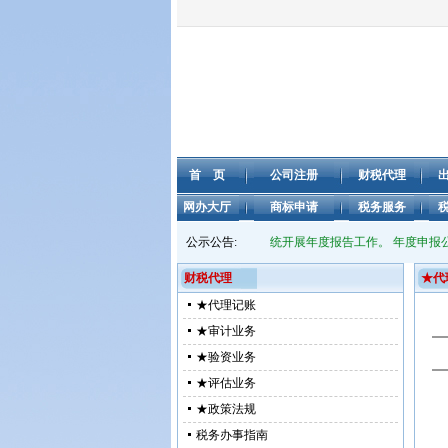
首 页
公司注册
财税代理
网办大厅
商标申请
税务服务
报送年度经营信息，请移步企业信用信息公示系统开展年度报告工作。 年度申报公告见：
公示公告:
http:/
财税代理
★代
★代理记账
★审计业务
★验资业务
★评估业务
★政策法规
税务办事指南