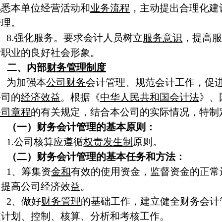
熟悉本单位经营活动和
业务流程
，主动提出合理化建
管理。
8.强化服务。要求会计人员树立
服务意识
，提高
计职业的良好社会形象。
二、内部
财务管理制度
为加强本
公司财务
会计管理、规范会计工作，促
公司的
经济效益
。根据《
中华人民共和国
会计法
》、
公司章程
的有关规定，结合本公司的实际情况，特制
（一）财务会计管理的基本原则
：
1.公司核算应遵循
权责发生制
原则。
（二）财务会计管理的基本任务和方法：
1、筹集资
金和
有效的使用资金，监督资金的正常
力提高公司经济效益。
2、做好
财务管理
的基础工作，建立健全财务会计
支计划、控制、核算、分析和考核工作。