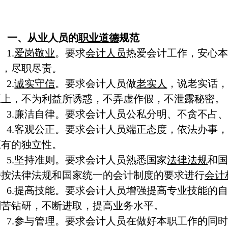
一、从业人员的
职业道德
规范
1.
爱岗敬业
。要求
会计人员
热爱会计工作，安心
力，尽职尽责。
2.
诚实守信
。要求会计人员做
老实人
，说老实话
至上，不为利益所诱惑，不弄虚作假，不泄露秘密。
3.廉洁自律。要求会计人员公私分明、不贪不占
4.客观公正。要求会计人员端正态度，依法办事
应有的独立性。
5.坚持准则。要求会计人员熟悉国家
法律法规
和
持按法律法规和国家统一的会计制度的要求进行
会计
6.提高技能。要求会计人员增强提高专业技能的
刻苦钻研，不断进取，提高业务水平。
7.参与管理。要求会计人员在做好本职工作的同