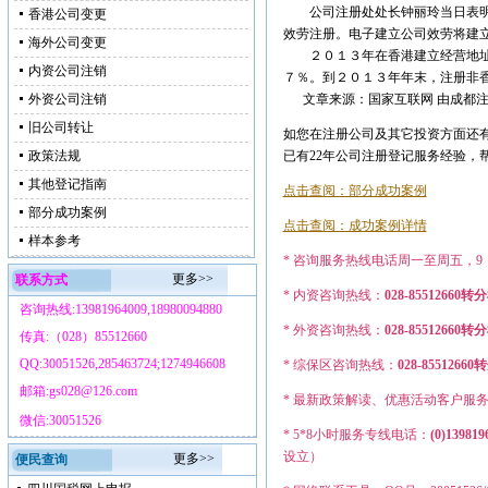
公司注册处处长钟丽玲当日表明，
香港公司变更
效劳注册。电子建立公司效劳将建
海外公司变更
２０１３年在香港建立经营地址并
内资公司注销
７％。到２０１３年年末，注册非
外资公司注销
文章来源：国家互联网 由成都注
旧公司转让
如您在注册公司及其它投资方面还有
政策法规
已有22年公司注册登记服务经验，
其他登记指南
点击查阅：部分成功案例
部分成功案例
点击查阅：成功案例详情
样本参考
* 咨询服务热线电话周一至周五，9：0
更多>>
联系方式
* 内资咨询热线：
028-85512660转
咨询热线:13981964009,18980094880
* 外资咨询热线：
028-855126
传真:（028）85512660
QQ:30051526,285463724;1274946608
* 综保区咨询热线：
028-8551
邮箱:gs028@126.com
* 最新政策解读、优惠活动客户服
微信:30051526
* 5*8小时服务专线电话：
(0)139819
设立）
更多>>
便民查询