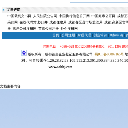
中国裁判文书网
人民法院公告网
中国执行信息公开网
中国庭审公开网
成都互
采购网
在线代码对比/归并
成都住建局
成都各区县市场监管局
成都.高新区官
器
离岸公司注册网
首嘉公司注册
外企注册网
首页
|
公司注册
|
财税代理
|
创业常识
|
商标申请
|
咨询电话：+086+028-85512660转分机800、801; 139819640
版权所有：成都首嘉企业登记服务有限公司
蜀ICP备06007165号
地
利，可直接乘坐1,26,28,82,93,109,115,213,301,306,334,33
司注册代理服务网
www.aabbj.com
成都公司注册
成都注册公司
文档主要内容