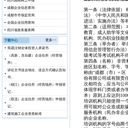
四川国税网上申报
成都企业信息查询
第一条（法律依据）
法》《中华人民共和
成都市市场监管局
进法〉实施办法》等
全国企业信用查询
第二条（适用范围）
四川省政务服务网
教育、成人助学等文
机构、民办职业技能
更多>>
下载中心
第三条（举办者） 
简易注销全体投资人承诺书
用信息管理暂行办法
级考试等考试机构不
（高新，含自建）企业住所（经营场
第四条（名称） 非营
所）...
政区划名称、字号、
诉讼文书送达地址、送达方式确认告知
称由“成都（市）+ 
书...
份有限公司或有限责
次相符合，应当与公
（锦江）企业住所（经营场所）申报登
体现学科门类或者办
记...
本）原则上应达到10
（双流）企业住所（经营场所）申报登
培训机构只能使用一
记...
用可能对公众造成欺
服务机构（民办非企
建筑施工企业资质标准
的企业名称。
培训机构的字号由两