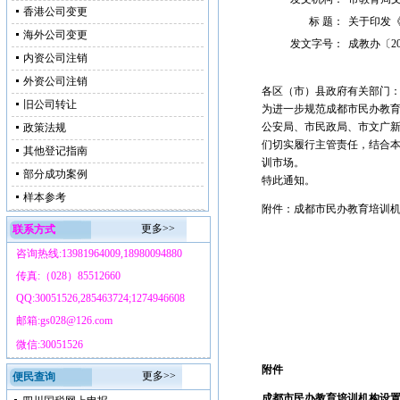
香港公司变更
标 题：
关于印发
海外公司变更
发文字号：
成教办〔20
内资公司注销
外资公司注销
各区（市）县政府有关部门
旧公司转让
为进一步规范成都市民办教
公安局、市民政局、市文广
政策法规
们切实履行主管责任，结合
其他登记指南
训市场。
部分成功案例
特此通知。
样本参考
附件：成都市民办教育培训
更多>>
联系方式
咨询热线:13981964009,18980094880
传真:（028）85512660
QQ:30051526,285463724;1274946608
邮箱:gs028@126.com
微信:30051526
附件
更多>>
便民查询
成都市民办教育培训机构设