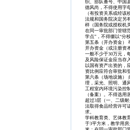
织、部队番号、中国
德风尚，不得使用字
（有投资关系或经该
法规和国务院决定另有规
样（国务院或授权机
在同一审批部门管辖
学点”，不得缀以“分校
第五条（开办资金）
开办资金（或注册资
一般不少于30万元，
及风险保证金应当存
以国有资产出资的，
资比例应符合审批和
第六条（场地设施）
理，采光、照明、通
工程室内环境污染控制规
（备案）。不得选用
超过3层（一、二级
法取得食品经营许可
求。
学科教育类、艺体教
于3平方米，教学用房
米；在同一审批部门