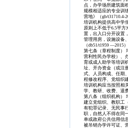
点，办学场所建筑面积
规模相适应的专业训
营地》（gb/t31710.4
培训机构提供高中学
原则上不低于6.5平
置，出入口分开设置
管理用房，设施设备
（db51/t1959 —2015
第七条（章程制度）
营利性民办学校）、
育或成人助学等培训
址、开办资金（或注
式、人员构成、任期
程修改程序、党组织
培训机构应当按照相
学、教研、收费、退
第八条（组织机构）
建立党组织、教职工
有犯罪记录、无民事
职，自然人不得在同
单或政府公共信用信
被吊销办学许可证、